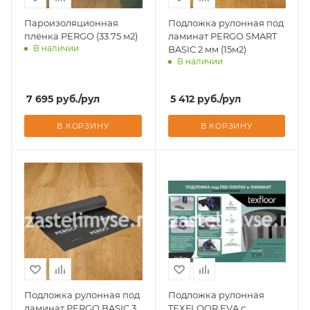
Пароизоляционная
Подложка рулонная под
плёнка PERGO (33.75 м2)
ламинат PERGO SMART
В наличии
BASIC 2 мм (15м2)
В наличии
Доставим завтра
Доставим завтра
7 695
руб.
/рул
5 412
руб.
/рул
В КОРЗИНУ
В КОРЗИНУ
Подложка рулонная под
Подложка рулонная
ламинат PERGO BASIC 3
TEXFLOOR EVA с