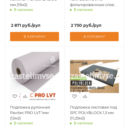
мм (15м2)
фольгированным слоем
В наличии
В наличии
1,5 мм (11м2)
Доставим завтра
Доставим завтра
2 871
руб.
/рул
2 750
руб.
/рул
В КОРЗИНУ
В КОРЗИНУ
Подложка рулонная
Подложка листовая под
Pavitec PRO LVT 1мм
SPC POLYBLOCK 1,5 мм
(12м2)
(11,25м2)
В наличии
В наличии