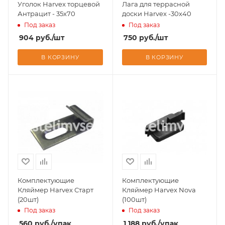
Уголок Harvex торцевой
Лага для террасной
Антрацит - 35х70
доски Harvex -30х40
Под заказ
Под заказ
904
руб.
/шт
750
руб.
/шт
В КОРЗИНУ
В КОРЗИНУ
Комплектующие
Комплектующие
Кляймер Harvex Старт
Кляймер Harvex Nova
(20шт)
(100шт)
Под заказ
Под заказ
560
руб.
/упак
1 188
руб.
/упак