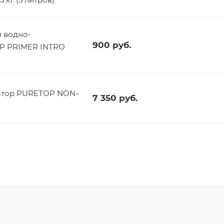
 водно-
900
руб.
OP PRIMER INTRO
атор PURETOP NON-
7 350
руб.