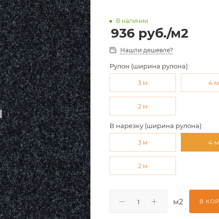
В наличии
936
руб.
/м2
Нашли дешевле?
Рулон (ширина рулона):
3 м
4 
2 м
В нарезку (ширина рулона):
3 м
4 
2 м
м2
В КО