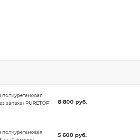
 полиуретановая
8 800
руб.
без запаха) PURETOP
 полиуретановая
5 600
руб.
 кг (5 литров)